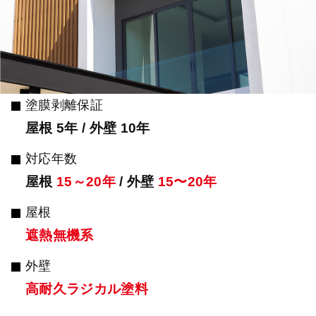
塗膜剥離保証
屋根 5年 / 外壁 10年
対応年数
屋根
15～20年
/ 外壁
15〜20年
屋根
遮熱無機系
外壁
高耐久ラジカル塗料