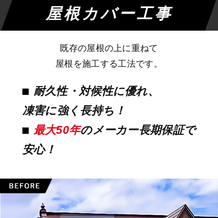
屋根カバー工事
既存の屋根の上に重ねて
屋根を施工する工法です。
耐久性・対候性に優れ、
凍害に強く長持ち！
最大50年
のメーカー長期保証で
安心！