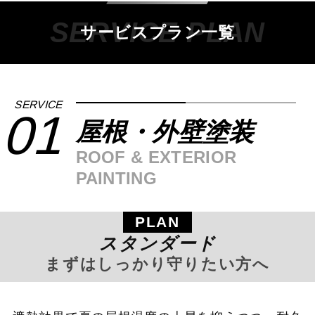
サービスプラン一覧
SERVICE
01
屋根・外壁塗装
ROOF & EXTERIOR
PAINTING
PLAN
スタンダード
まずはしっかり守りたい方へ