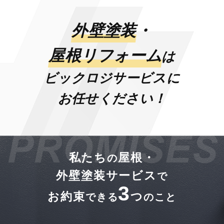
外壁塗装
・
屋根リフォーム
は
ビックロジサービスに
お任せください！
私たち
屋根・
の
外壁塗装サービス
で
3
お約束
つ
できる
のこと