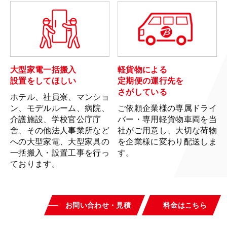
大型家電一括搬入
軽貨物による
設置を
してほしい
定期便の
運行先を
さがしている
ホテル、社員寮、マンショ
ン、モデルルーム、病院、
ご依頼企業様の専属ドライ
介護施設、学校官公庁庁
バー・専用軽貨物車両を当
舎、その他法人事業所など
社がご用意し、大切な荷物
への大型家電、大型家具の
を企業様に変わり配送しま
一括搬入・設置工事を行っ
す。
ております。
お問い合わせ・見積
料金はこちら