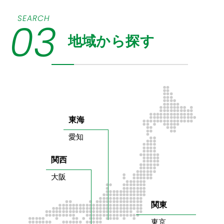
SEARCH
03
地域から探す
東海
愛知
関西
大阪
関東
東京