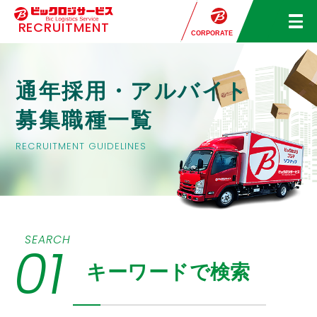
RECRUITMENT
募集職種一覧
新卒の方
中途の方
簡単エントリー
CORPORATE
通年採用・アルバイト
募集職種一覧
RECRUITMENT GUIDELINES
SEARCH
01
キーワードで検索