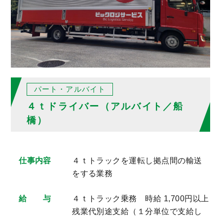
パート・アルバイト
４ｔドライバー（アルバイト／船
橋）
仕事内容
４ｔトラックを運転し拠点間の輸送
をする業務
給 与
４ｔトラック乗務 時給 1,700円以上
残業代別途支給（１分単位で支給し