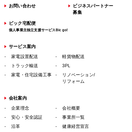
ーの変更を行う際は、当ページへの変更をも
お問い合わせ
ビジネスパートナー
って公表とさせていただきます。
募集
著作権
ビック宅配便
当サイト上で公開している情報・画像は著作
個人事業主独立支援サービスBic go!
権の保護の範囲内にあり、特別に許可されて
いる場合を除き、事前に書面による許可を受
サービス案内
けずに、このWebサイトの一部または全部を
家電設置配送
軽貨物配送
頒布または複製することは、その手段または
トラック輸送
3PL
形態に関係なく一切禁じられています。
家電・住宅設備工事
リノベーション/
個人情報・著作権に関するお問い合わせ
リフォーム
個人情報保護についてのお問い合わせは、下
記までお願い致します。
会社案内
株式会社ビックロジサービス
企業理念
会社概要
〒335-0031 埼玉県戸田市美女木5-19-8
安心・安全認証
事業所一覧
TEL：048-422-0010
沿革
健康経営宣言
FAX：048-422-0017