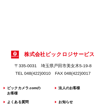
社からお客様へのお問い合わせ、その他お取
引遂行にあたって必要な範囲で、また、ご案
内状配布などのために、お客様の個人データ
を利用することがございます。
◯第三者への提供
弊社ではお客様の個人情報を収集目的の範囲
内で利用するとともに、適切な方法で管理
し、特段の事情がない限り、お客様の承諾無
く第三者に開示・提供を行うことはございま
株式会社ビックロジサービス
せん。
ただし、保護法その他法令に別異の定めがあ
〒335-0031 埼玉県戸田市美女木5-19-8
る場合を除きます。なお、お客様との取引遂
TEL 048(422)0010 FAX 048(422)0017
行にあたり、必要な外部委託を行う場合は第
三者提供にはあたりません。
ビックカメラ.comの
法人のお客様
◯プライバシーポリシーの変更
お客様
弊社では、収集する個人情報の変更、利用目
よくある質問
お知らせ
的の変更、またはその他プライバシーポリシ