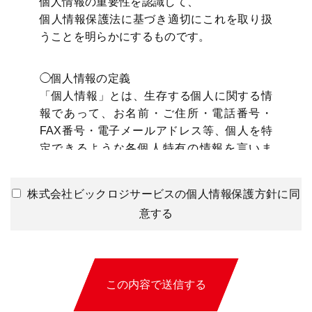
個人情報の重要性を認識して、
個人情報保護法に基づき適切にこれを取り扱
うことを明らかにするものです。
◯個人情報の定義
「個人情報」とは、生存する個人に関する情
報であって、お名前・ご住所・電話番号・
FAX番号・電子メールアドレス等、個人を特
定できるような各個人特有の情報を言いま
す。
◯利用目的
株式会社ビックロジサービスの個人情報保護方針に同
弊社は、お問い合わせをいただき、契約へと
意する
至った 際にお客様の個人情報を収集するこ
とがございます。
収集するにあたっては利用目的を明記の上、
適法かつ公正な手段によります。
この内容で送信する
またお客様からのお問い合わせへの対応、弊