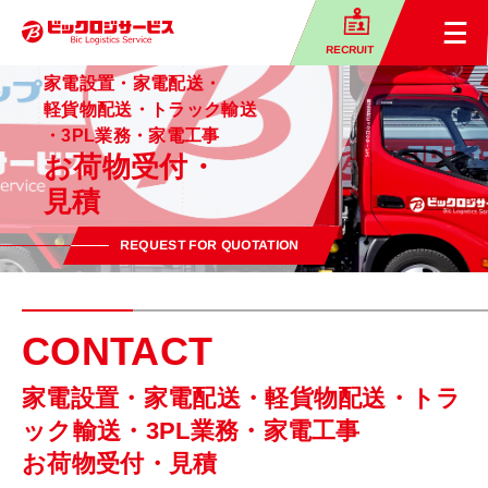
RECRUIT
家電設置・家電配送・
軽貨物配送・
トラック輸送
・3PL業務・家電工事
お荷物受付・
見積
REQUEST FOR QUOTATION
CONTACT
家電設置・家電配送・軽貨物配送・トラ
ック輸送・3PL業務・家電工事
お荷物受付・見積