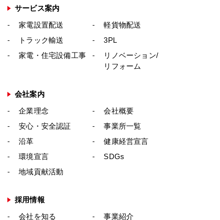
いる場合を除き、事前に書面による許可を受
サービス案内
けずに、このWebサイトの一部または全部を
家電設置配送
軽貨物配送
頒布または複製することは、その手段または
トラック輸送
3PL
形態に関係なく一切禁じられています。
家電・住宅設備工事
リノベーション/
個人情報・著作権に関するお問い合わせ
リフォーム
個人情報保護についてのお問い合わせは、下
記までお願い致します。
会社案内
株式会社ビックロジサービス
企業理念
会社概要
〒335-0031 埼玉県戸田市美女木5-19-8
安心・安全認証
事業所一覧
TEL：048-422-0010
沿革
健康経営宣言
FAX：048-422-0017
環境宣言
SDGs
地域貢献活動
採用情報
会社を知る
事業紹介