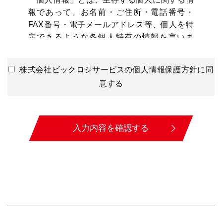
報であって、お名前・ご住所・電話番号・
FAX番号・電子メールアドレス等、個人を特
定できるような各個人特有の情報を言いま
す。
◯利用目的
株式会社ビックロジサービスの個人情報保護方針に同
弊社は、お問い合わせをいただき、契約へと
意する
至った 際にお客様の個人情報を収集するこ
とがございます。
収集するにあたっては利用目的を明記の上、
入力内容を確認する
適法かつ公正な手段によります。
またお客様からのお問い合わせへの対応、弊
社からお客様へのお問い合わせ、その他お取
引遂行にあたって必要な範囲で、また、ご案
内状配布などのために、お客様の個人データ
を利用することがございます。
◯第三者への提供