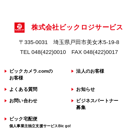
弊社ではお客様の個人情報を収集目的の範囲
内で利用するとともに、適切な方法で管理
し、特段の事情がない限り、お客様の承諾無
く第三者に開示・提供を行うことはございま
株式会社ビックロジサービス
せん。
ただし、保護法その他法令に別異の定めがあ
〒335-0031 埼玉県戸田市美女木5-19-8
る場合を除きます。なお、お客様との取引遂
TEL 048(422)0010 FAX 048(422)0017
行にあたり、必要な外部委託を行う場合は第
三者提供にはあたりません。
ビックカメラ.comの
法人のお客様
◯プライバシーポリシーの変更
お客様
弊社では、収集する個人情報の変更、利用目
よくある質問
お知らせ
的の変更、またはその他プライバシーポリシ
ーの変更を行う際は、当ページへの変更をも
お問い合わせ
ビジネスパートナー
って公表とさせていただきます。
募集
ビック宅配便
著作権
個人事業主独立支援サービスBic go!
当サイト上で公開している情報・画像は著作
権の保護の範囲内にあり、特別に許可されて