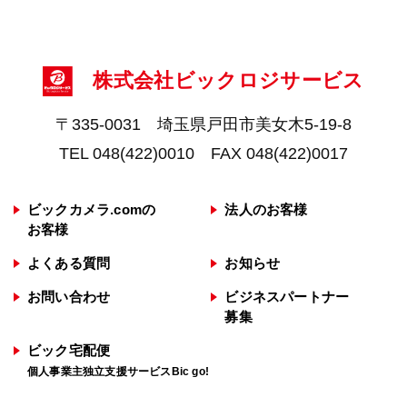
弊社ではお客様の個人情報を収集目的の範囲
内で利用するとともに、適切な方法で管理
し、特段の事情がない限り、お客様の承諾無
く第三者に開示・提供を行うことはございま
株式会社ビックロジサービス
せん。
ただし、保護法その他法令に別異の定めがあ
〒335-0031 埼玉県戸田市美女木5-19-8
る場合を除きます。なお、お客様との取引遂
TEL 048(422)0010 FAX 048(422)0017
行にあたり、必要な外部委託を行う場合は第
三者提供にはあたりません。
ビックカメラ.comの
法人のお客様
◯プライバシーポリシーの変更
お客様
弊社では、収集する個人情報の変更、利用目
よくある質問
お知らせ
的の変更、またはその他プライバシーポリシ
ーの変更を行う際は、当ページへの変更をも
お問い合わせ
ビジネスパートナー
って公表とさせていただきます。
募集
ビック宅配便
著作権
個人事業主独立支援サービスBic go!
当サイト上で公開している情報・画像は著作
権の保護の範囲内にあり、特別に許可されて