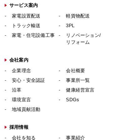
いる場合を除き、事前に書面による許可を受
サービス案内
けずに、このWebサイトの一部または全部を
家電設置配送
軽貨物配送
頒布または複製することは、その手段または
トラック輸送
3PL
形態に関係なく一切禁じられています。
家電・住宅設備工事
リノベーション/
個人情報・著作権に関するお問い合わせ
リフォーム
個人情報保護についてのお問い合わせは、下
記までお願い致します。
会社案内
株式会社ビックロジサービス
企業理念
会社概要
〒335-0031 埼玉県戸田市美女木5-19-8
安心・安全認証
事業所一覧
TEL：048-422-0010
沿革
健康経営宣言
FAX：048-422-0017
環境宣言
SDGs
地域貢献活動
採用情報
会社を知る
事業紹介