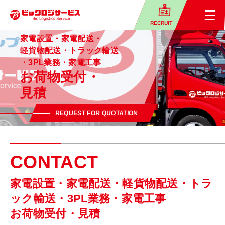
RECRUIT
家電設置・家電配送・
軽貨物配送・
トラック輸送
・3PL業務・家電工事
お荷物受付・
見積
REQUEST FOR QUOTATION
CONTACT
家電設置・家電配送・軽貨物配送・トラ
ック輸送・3PL業務・家電工事
お荷物受付・見積