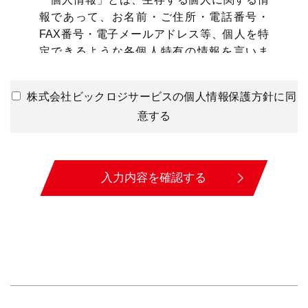
報であって、お名前・ご住所・電話番号・
FAX番号・電子メールアドレス等、個人を特
定できるような各個人特有の情報を言いま
す。
◯利用目的
株式会社ビックロジサービスの個人情報保護方針に同
弊社は、お問い合わせをいただき、契約へと
意する
至った 際にお客様の個人情報を収集するこ
とがございます。
収集するにあたっては利用目的を明記の上、
入力内容を確認する
適法かつ公正な手段によります。
またお客様からのお問い合わせへの対応、弊
社からお客様へのお問い合わせ、その他お取
引遂行にあたって必要な範囲で、また、ご案
内状配布などのために、お客様の個人データ
を利用することがございます。
◯第三者への提供