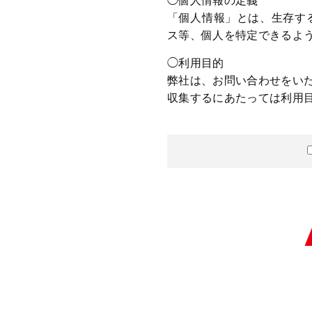
◯個人情報の定義
「個人情報」とは、生存す
ス等、個人を特定できるよ
◯利用目的
弊社は、お問い合わせをい
収集するにあたっては利用
またお客様からのお問い合
囲で、また、ご案内状配布
◯第三者への提供
弊社ではお客様の個人情報
お客様の承諾無く第三者に
ただし、保護法その他法令
託を行う場合は第三者提供
◯プライバシーポリシーの
弊社では、収集する個人情
ージへの変更をもって公表