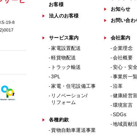
ジサービ
お客様
お知らせ
法人のお客様
お問い合わ
-19-8
2)0017
サービス案内
会社案内
家電設置配送
企業理念
軽貨物配送
会社概要
トラック輸送
安心・安
3PL
事業所一
家電・住宅設備工事
沿革
リノベーション/
健康経営
リフォーム
環境宣言
SDGs
各種約款
地域貢献
貨物自動車運送事業