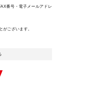
AX番号・電子メールアドレ
とがございます。
取引遂行にあたって必要な範
す。
る
し、特段の事情がない限り、
遂行にあたり、必要な外部委
シーの変更を行う際は、当ペ