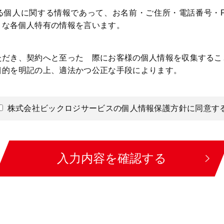
る個人に関する情報であって、お名前・ご住所・電話番号・F
うな各個人特有の情報を言います。
ただき、契約へと至った 際にお客様の個人情報を収集するこ
目的を明記の上、適法かつ公正な手段によります。
わせへの対応、弊社からお客様へのお問い合わせ、その他お
などのために、お客様の個人データを利用することがございま
株式会社ビックロジサービスの個人情報保護方針に同意す
を収集目的の範囲内で利用するとともに、適切な方法で管理
開示・提供を行うことはございません。
に別異の定めがある場合を除きます。なお、お客様との取引
入力内容を確認する
にはあたりません。
変更
報の変更、利用目的の変更、またはその他プライバシーポリ
とさせていただきます。