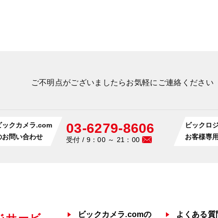
情報・画像は著作権の保護の範囲内にあり、特別に許可され
このWebサイトの一部または全部を頒布または複製すること
す。
お問い合わせ
問い合わせは、下記までお願い致します。
ご不明点がございましたらお気軽にご連絡ください
ス
木5-19-8
03-6279-8606
ビックカメラ.com
ビックロ
のお問い合わせ
お客様専
受付 / 9：00 ～ 21：00
ビックカメラ.comの
よくある質