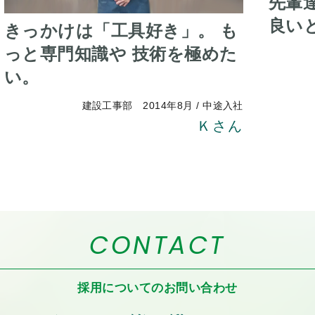
先輩
良い
きっかけは「工具好き」。 も
っと専門知識や 技術を極めた
い。
建設工事部 2014年8月 / 中途入社
Ｋさん
CONTACT
採用についての
お問い合わせ